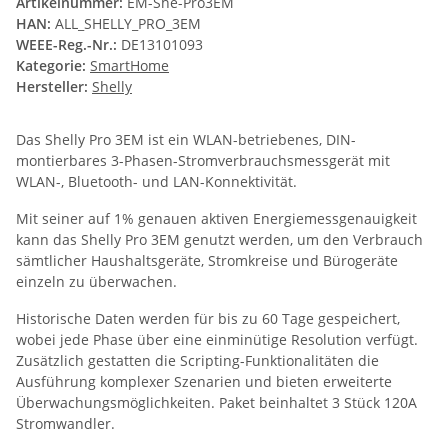
Artikelnummer:
EM-She-Pro3EM
HAN:
ALL_SHELLY_PRO_3EM
WEEE-Reg.-Nr.:
DE13101093
Kategorie:
SmartHome
Hersteller:
Shelly
Das Shelly Pro 3EM ist ein WLAN-betriebenes, DIN-
montierbares 3-Phasen-Stromverbrauchsmessgerät mit
WLAN-, Bluetooth- und LAN-Konnektivität.
Mit seiner auf 1% genauen aktiven Energiemessgenauigkeit
kann das Shelly Pro 3EM genutzt werden, um den Verbrauch
sämtlicher Haushaltsgeräte, Stromkreise und Bürogeräte
einzeln zu überwachen.
Historische Daten werden für bis zu 60 Tage gespeichert,
wobei jede Phase über eine einminütige Resolution verfügt.
Zusätzlich gestatten die Scripting-Funktionalitäten die
Ausführung komplexer Szenarien und bieten erweiterte
Überwachungsmöglichkeiten. Paket beinhaltet 3 Stück 120A
Stromwandler.