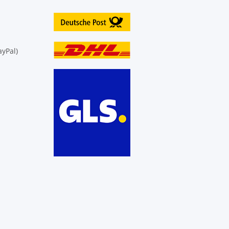
yPal)