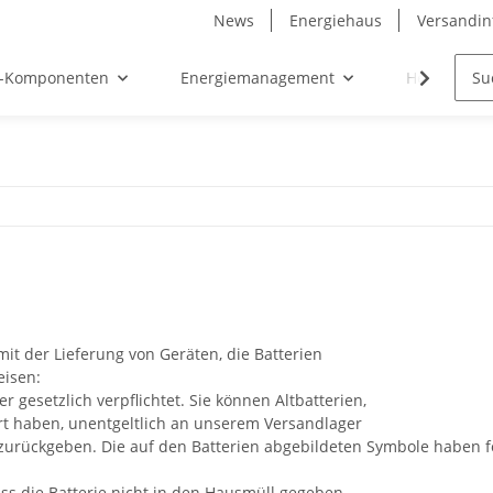
News
Energiehaus
Versandin
-Komponenten
Energiemanagement
Hersteller
t der Lieferung von Geräten, die Batterien
eisen:
 gesetzlich verpflichtet. Sie können Altbatterien,
rt haben, unentgeltlich an unserem Versandlager
 zurückgeben. Die auf den Batterien abgebildeten Symbole haben 
s die Batterie nicht in den Hausmüll gegeben