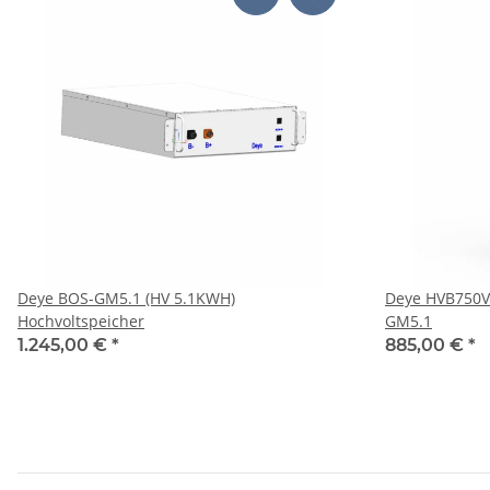
Deye BOS-GM5.1 (HV 5.1KWH)
Deye HVB750V/100A-EU Co
Hochvoltspeicher
GM5.1
1.245,00 €
*
885,00 €
*