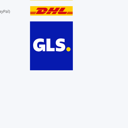
yPal)