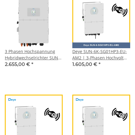
3 Phasen Hochspannung
Deye SUN-6K-SG01HP3-EU-
Hybridwechselrichter SUN-
AM2 | 3-Phasen Hochvolt
30K-SG01HP3-EU-BM3
Hybridwechselrichter |
2.655,00 €
*
1.605,00 €
*