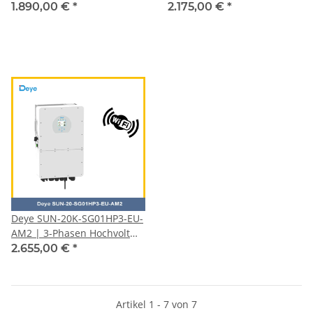
Hybridwechselrichter |
Hybridwechselrichter |
1.890,00 €
*
2.175,00 €
*
Deye SUN-20K-SG01HP3-EU-
AM2 | 3-Phasen Hochvolt
Hybridwechselrichter |
2.655,00 €
*
Artikel 1 - 7 von 7