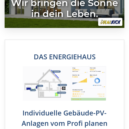
Wir bringen die Sonne
in dein Leben.
Dein Gebäude-Check
DAS ENERGIEHAUS
Persönliche & digitale Beratung
Wirtschaftlichkeitsprognose
Full-Service Installation oder DIY-Workshop
möglich
Individuelle Gebäude-PV-
Anlagen vom Profi planen