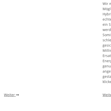
Wir 
Mögl
Hybr
echt
ein 
werd
Somi
schl
gesi
Mill
Ersa
Energ
genu
ange
gesta
klick
Weiter
Weit