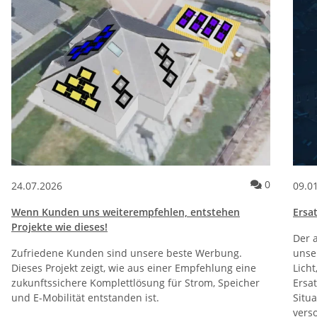
Kommentar
0
24.07.2026
09.0
Wenn Kunden uns weiterempfehlen, entstehen
Ersa
Projekte wie dieses!
Der a
Zufriedene Kunden sind unsere beste Werbung.
unser
Dieses Projekt zeigt, wie aus einer Empfehlung eine
Lich
zukunftssichere Komplettlösung für Strom, Speicher
Ersa
und E-Mobilität entstanden ist.
Situ
verso