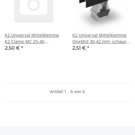
K2 Universal Mittelklemme
K2 Universal Mittelklemme
K2 Clamp MC 25-40,
OneMid 30-42 mm, schwarz
schwarz eloxiert
eloxiert
2,50 €
*
2,51 €
*
Artikel 1 - 6 von 6