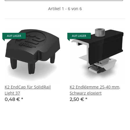
Artikel 1 - 6 von 6
AUF LAGER
AUF LAGER
K2 EndCap für SolidRail
K2 Endklemme 25-40 mm,
Light 37
Schwarz eloxiert
0,48 €
*
2,50 €
*