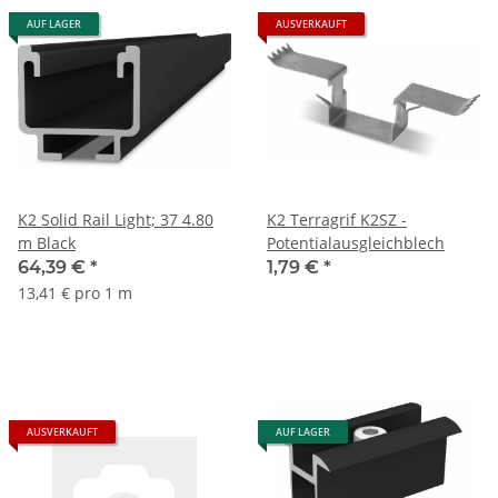
AUF LAGER
AUSVERKAUFT
K2 Solid Rail Light; 37 4.80
K2 Terragrif K2SZ -
m Black
Potentialausgleichblech
64,39 €
*
1,79 €
*
13,41 € pro 1 m
AUSVERKAUFT
AUF LAGER