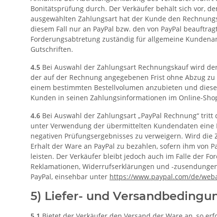
Bonitätsprüfung durch. Der Verkäufer behält sich vor, 
ausgewählten Zahlungsart hat der Kunde den Rechnungsbe
diesem Fall nur an PayPal bzw. den von PayPal beauftragt
Forderungsabtretung zuständig für allgemeine Kundenanf
Gutschriften.
4.5
Bei Auswahl der Zahlungsart Rechnungskauf wird der K
der auf der Rechnung angegebenen Frist ohne Abzug zu za
einem bestimmten Bestellvolumen anzubieten und diese 
Kunden in seinen Zahlungsinformationen im Online-Sho
4.6
Bei Auswahl der Zahlungsart „PayPal Rechnung“ tritt
unter Verwendung der übermittelten Kundendaten eine Bo
negativen Prüfungsergebnisses zu verweigern. Wird die
Erhalt der Ware an PayPal zu bezahlen, sofern ihm von P
leisten. Der Verkäufer bleibt jedoch auch im Falle der F
Reklamationen, Widerrufserklärungen und -zusendungen
PayPal, einsehbar unter
https://www.paypal.com
/de
/web
5) Liefer- und Versandbedingu
5.1
Bietet der Verkäufer den Versand der Ware an, so er