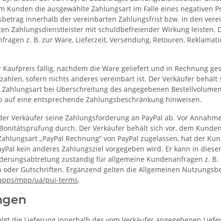
dem Kunden die ausgewählte Zahlungsart im Falle eines negativen 
trag innerhalb der vereinbarten Zahlungsfrist bzw. in den verei
en Zahlungsdienstleister mit schuldbefreiender Wirkung leisten. D
ragen z. B. zur Ware, Lieferzeit, Versendung, Retouren, Reklama
aufpreis fällig, nachdem die Ware geliefert und in Rechnung geste
hlen, sofern nichts anderes vereinbart ist. Der Verkäufer behält 
Zahlungsart bei Überschreitung des angegebenen Bestellvolumens
p auf eine entsprechende Zahlungsbeschränkung hinweisen.
 der Verkäufer seine Zahlungsforderung an PayPal ab. Vor Annahme
nitätsprüfung durch. Der Verkäufer behält sich vor, dem Kunden 
 Zahlungsart „PayPal Rechnung“ von PayPal zugelassen, hat der K
ayPal kein anderes Zahlungsziel vorgegeben wird. Er kann in diese
orderungsabtretung zuständig für allgemeine Kundenanfragen z. B. 
 oder Gutschriften. Ergänzend gelten die Allgemeinen Nutzungsb
apps
/mpp
/ua
/pui-terms
.
ngen
folgt die Lieferung innerhalb des vom Verkäufer angegebenen Lie