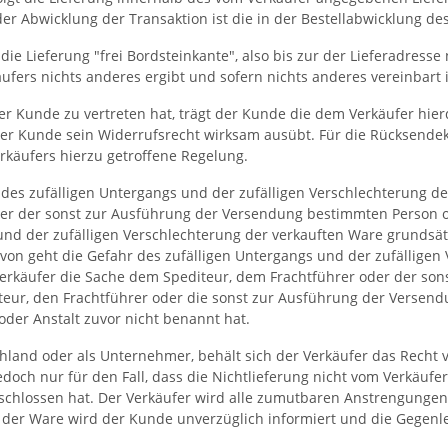
i der Abwicklung der Transaktion ist die in der Bestellabwicklung 
 die Lieferung "frei Bordsteinkante", also bis zur der Lieferadress
ers nichts anderes ergibt und sofern nichts anderes vereinbart i
der Kunde zu vertreten hat, trägt der Kunde die dem Verkäufer hi
 der Kunde sein Widerrufsrecht wirksam ausübt. Für die Rücksende
käufers hierzu getroffene Regelung.
des zufälligen Untergangs und der zufälligen Verschlechterung d
er der sonst zur Ausführung der Versendung bestimmten Person ode
 und der zufälligen Verschlechterung der verkauften Ware grundsä
on geht die Gefahr des zufälligen Untergangs und der zufälligen
Verkäufer die Sache dem Spediteur, dem Frachtführer oder der so
iteur, den Frachtführer oder die sonst zur Ausführung der Versen
der Anstalt zuvor nicht benannt hat.
hland oder als Unternehmer, behält sich der Verkäufer das Recht v
edoch nur für den Fall, dass die Nichtlieferung nicht vom Verkäufer
schlossen hat. Der Verkäufer wird alle zumutbaren Anstrengungen
t der Ware wird der Kunde unverzüglich informiert und die Gegenle