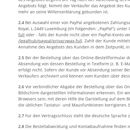
Angebots folgt. Nimmt der Verkäufer das Angebot des Kun
mehr an seine Willenserklärung gebunden ist.
2.4
Bei Auswahl einer von PayPal angebotenen Zahlungsart 
Royal, L-2449 Luxemburg (im Folgenden: „PayPal“), unte
full
oder - falls der Kunde nicht über ein PayPal-Konto 
/legalhub
/paypal
/privacywax-full
. Zahlt der Kunde mittel
Annahme des Angebots des Kunden in dem Zeitpunkt, in d
2.5
Bei der Bestellung über das Online-Bestellformular 
Absendung von dessen Bestellung in Textform (z. B. E-Ma
erfolgt nicht. Sofern der Kunde vor Absendung seiner Be
Verkäufers archiviert und können vom Kunden über des
2.6
Vor verbindlicher Abgabe der Bestellung über das O
Bildschirm dargestellten Informationen erkennen. Ein w
Browsers sein, mit deren Hilfe die Darstellung auf dem 
die üblichen Tastatur- und Mausfunktionen korrigieren, b
2.7
Für den Vertragsschluss steht die deutsche Sprache 
2.8
Die Bestellabwicklung und Kontaktaufnahme finden in 