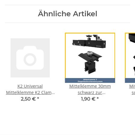
Ähnliche Artikel
K2 Universal
Mittelklemme 30mm
Mi
Mittelklemme K2 Clamp
schwarz zur
s
MC 25-40, schwarz
Aluminiumsystemschiene
2,50 €
*
1,90 €
*
eloxiert
SSC