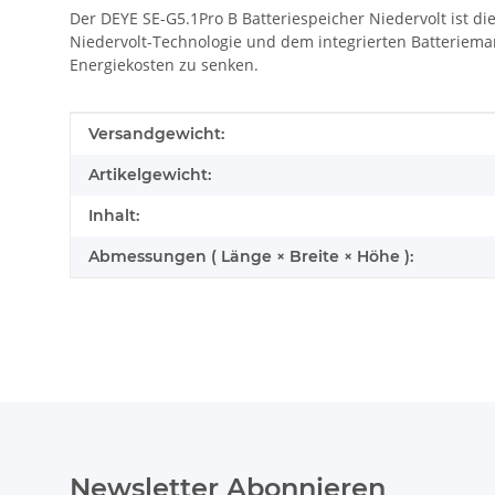
Der DEYE SE-G5.1Pro B Batteriespeicher Niedervolt ist di
Niedervolt-Technologie und dem integrierten Batterieman
Energiekosten zu senken.
Produkteigenschaft
Wert
Versandgewicht:
Artikelgewicht:
Inhalt:
Abmessungen ( Länge × Breite × Höhe ):
Newsletter Abonnieren