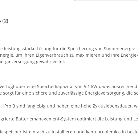
 (2)
t
ine leistungsstarke Lösung für die Speicherung von Sonnenenergie
Energie, um Ihren Eigenverbrauch zu maximieren und Ihre Energieko
Energieversorgung gewährleistet.
erfügt über eine Speicherkapazität von 5.1 kWh, was ausreichend E
 sorgt für eine sichere und zuverlässige Energieversorgung, die s
.1Pro B sind langlebig und haben eine hohe Zykluslebensdauer, was
egrierte Batteriemanagement-System optimiert die Leistung und L
espeicher ist einfach zu installieren und kann problemlos in bes