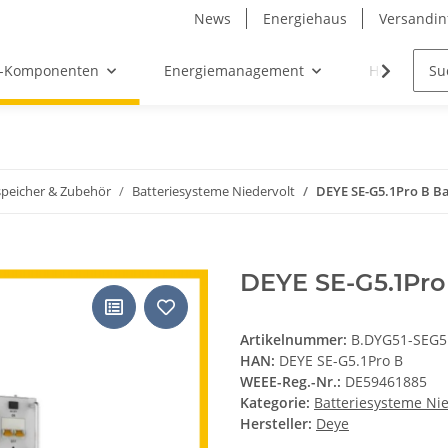
News
Energiehaus
Versandin
-Komponenten
Energiemanagement
Hersteller
speicher & Zubehör
Batteriesysteme Niedervolt
DEYE SE-G5.1Pro B Ba
DEYE SE-G5.1Pro 
Artikelnummer:
B.DYG51-SEG5
HAN:
DEYE SE-G5.1Pro B
WEEE-Reg.-Nr.:
DE59461885
Kategorie:
Batteriesysteme Nie
Hersteller:
Deye